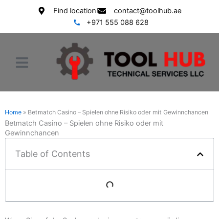
Skip
Find location!
contact@toolhub.ae
to
+971 555 088 628
content
Menu
About Us
Contact Us
qbet casino
Home
»
Betmatch Casino – Spielen ohne Risiko oder mit Gewinnchancen
Betmatch Casino – Spielen ohne Risiko oder mit
Gewinnchancen
Table of Contents