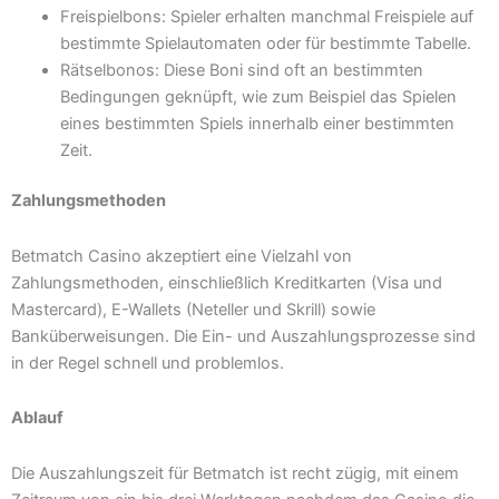
Freispielbons: Spieler erhalten manchmal Freispiele auf
bestimmte Spielautomaten oder für bestimmte Tabelle.
Rätselbonos: Diese Boni sind oft an bestimmten
Bedingungen geknüpft, wie zum Beispiel das Spielen
eines bestimmten Spiels innerhalb einer bestimmten
Zeit.
Zahlungsmethoden
Betmatch Casino akzeptiert eine Vielzahl von
Zahlungsmethoden, einschließlich Kreditkarten (Visa und
Mastercard), E-Wallets (Neteller und Skrill) sowie
Banküberweisungen. Die Ein- und Auszahlungsprozesse sind
in der Regel schnell und problemlos.
Ablauf
Die Auszahlungszeit für Betmatch ist recht zügig, mit einem