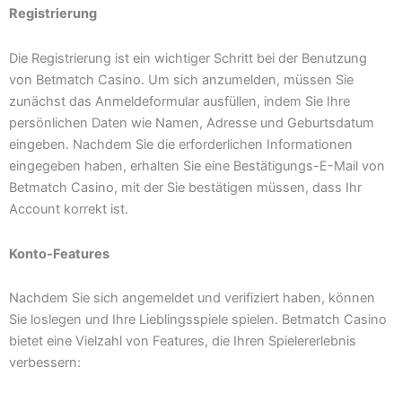
Registrierung
Die Registrierung ist ein wichtiger Schritt bei der Benutzung
von Betmatch Casino. Um sich anzumelden, müssen Sie
zunächst das Anmeldeformular ausfüllen, indem Sie Ihre
persönlichen Daten wie Namen, Adresse und Geburtsdatum
eingeben. Nachdem Sie die erforderlichen Informationen
eingegeben haben, erhalten Sie eine Bestätigungs-E-Mail von
Betmatch Casino, mit der Sie bestätigen müssen, dass Ihr
Account korrekt ist.
Konto-Features
Nachdem Sie sich angemeldet und verifiziert haben, können
Sie loslegen und Ihre Lieblingsspiele spielen. Betmatch Casino
bietet eine Vielzahl von Features, die Ihren Spielererlebnis
verbessern: