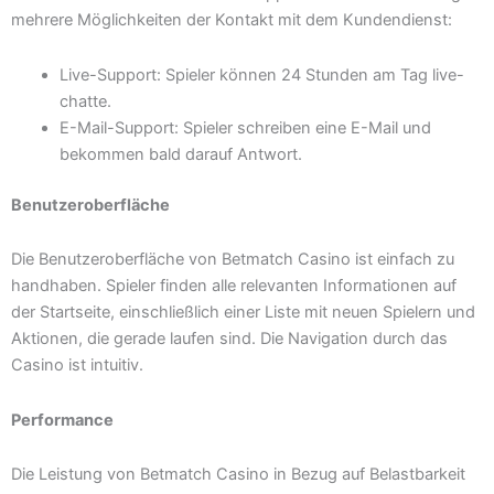
mehrere Möglichkeiten der Kontakt mit dem Kundendienst:
Live-Support: Spieler können 24 Stunden am Tag live-
chatte.
E-Mail-Support: Spieler schreiben eine E-Mail und
bekommen bald darauf Antwort.
Benutzeroberfläche
Die Benutzeroberfläche von Betmatch Casino ist einfach zu
handhaben. Spieler finden alle relevanten Informationen auf
der Startseite, einschließlich einer Liste mit neuen Spielern und
Aktionen, die gerade laufen sind. Die Navigation durch das
Casino ist intuitiv.
Performance
Die Leistung von Betmatch Casino in Bezug auf Belastbarkeit