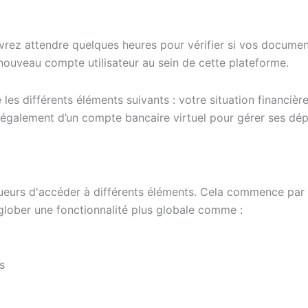
evrez attendre quelques heures pour vérifier si vos docume
ouveau compte utilisateur au sein de cette plateforme.
es différents éléments suivants : votre situation financièr
e également d’un compte bancaire virtuel pour gérer ses dép
joueurs d'accéder à différents éléments. Cela commence par 
glober une fonctionnalité plus globale comme :
s