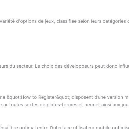
riété d'options de jeux, classifiée selon leurs catégories 
urs du secteur. Le choix des développeurs peut donc influe
e &quot;How to Register&quot; disposent d’une version mob
 sur toutes sortes de plates-formes et permet ainsi aux jou
quilibre optimal entre l'interface utilisateur mobile optimis