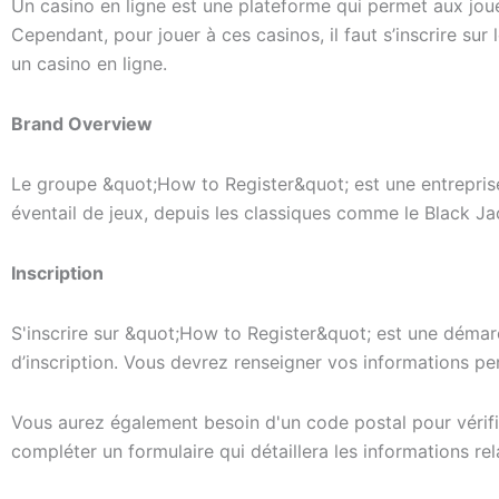
Un casino en ligne est une plateforme qui permet aux joueu
Cependant, pour jouer à ces casinos, il faut s’inscrire sur
un casino en ligne.
Brand Overview
Le groupe &quot;How to Register&quot; est une entreprise 
éventail de jeux, depuis les classiques comme le Black Ja
Inscription
S'inscrire sur &quot;How to Register&quot; est une démar
d’inscription. Vous devrez renseigner vos informations pe
Vous aurez également besoin d'un code postal pour vérifier
compléter un formulaire qui détaillera les informations r