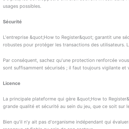
usages possibles.
Sécurité
L'entreprise &quot;How to Register&quot; garantit une sé
robustes pour protéger les transactions des utilisateurs.
Par conséquent, sachez qu'une protection renforcée vous
sont suffisamment sécurisés ; il faut toujours vigilante et 
Licence
La principale plateforme qui gère &quot;How to Register&qu
grande qualité et sécurité au sein du jeu, que ce soit sur 
Bien qu'il n'y ait pas d'organisme indépendant qui évalue