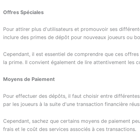
Offres Spéciales
Pour attirer plus d'utilisateurs et promouvoir ses diffé
inclure des primes de dépôt pour nouveaux joueurs ou bonus
Cependant, il est essentiel de comprendre que ces offres 
la prime. Il convient également de lire attentivement les 
Moyens de Paiement
Pour effectuer des dépôts, il faut choisir entre différent
par les joueurs à la suite d'une transaction financière réu
Cependant, sachez que certains moyens de paiement peuve
frais et le coût des services associés à ces transactions.