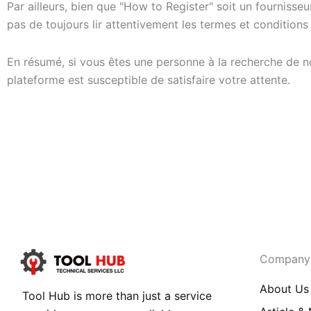
Par ailleurs, bien que "How to Register" soit un fournisseu
pas de toujours lir attentivement les termes et conditions 
En résumé, si vous êtes une personne à la recherche de n
plateforme est susceptible de satisfaire votre attente.
Başarıbet
Company
About Us
Tool Hub is more than just a service