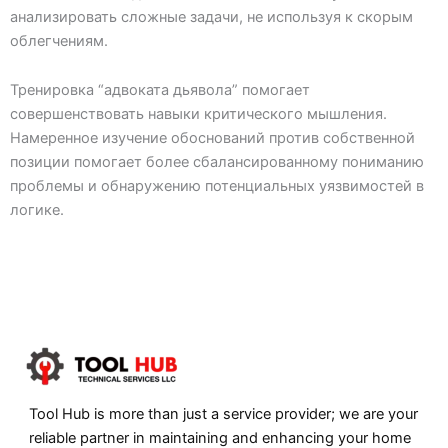
анализировать сложные задачи, не используя к скорым
облегчениям.
Тренировка “адвоката дьявола” помогает
совершенствовать навыки критического мышления.
Намеренное изучение обоснований против собственной
позиции помогает более сбалансированному пониманию
проблемы и обнаружению потенциальных уязвимостей в
логике.
Başarıbet
Tool Hub is more than just a service provider; we are your
reliable partner in maintaining and enhancing your home