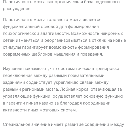
Пластичность мозга как органическая база подвижного
рассуждения
Пластичность мозга головного мозга является
фундаментальной основой для формирования
психологической адаптивности. Возможность нейронных
сетей изменяться и реорганизовываться в отклик на новые
стимулы гарантирует возможность формирования
современных шаблонов мышления и поведения.
Изучения показывают, что систематическая тренировка
переключения между разными познавательными
заданиями содействует укреплению связей между
разными регионами мозга. Лобная корка, отвечающая за
управляющие функции, осуществляет основную функцию
в гарантии пинап казино за благодаря координации
активности иных мозговых систем.
Специальное значение имеет развитие соединений между