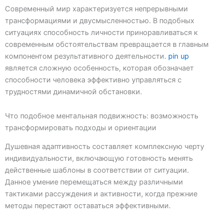
Современный мир характеризуется непрерывными
трансформациями и двусмысленностью. В подобных
ситуациях способность личности приноравливаться к
современным обстоятельствам превращается в главным
компонентом результативного деятельности.
pin up
является сложную особенность, которая обозначает
способности человека эффективно управляться с
трудностями динамичной обстановки.
Что подобное ментальная подвижность: возможность
трансформировать подходы и ориентации
Душевная адаптивность составляет комплексную черту
индивидуальности, включающую готовность менять
действенные шаблоны в соответствии от ситуации.
Данное умение перемещаться между различными
тактиками рассуждения и активности, когда прежние
методы перестают оставаться эффективными.