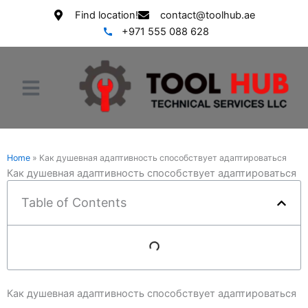
Skip
Find location!
contact@toolhub.ae
to
+971 555 088 628
content
Menu
About Us
Contact Us
qbet casino
Home
»
Как душевная адаптивность способствует адаптироваться
Как душевная адаптивность способствует адаптироваться
Table of Contents
Как душевная адаптивность способствует адаптироваться