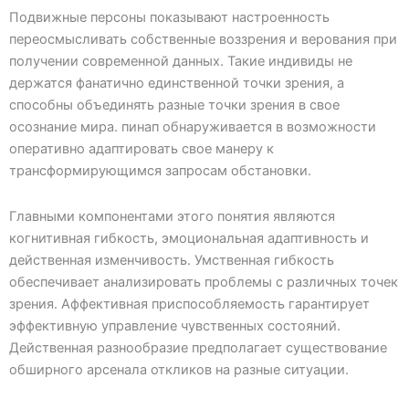
Подвижные персоны показывают настроенность
переосмысливать собственные воззрения и верования при
получении современной данных. Такие индивиды не
держатся фанатично единственной точки зрения, а
способны объединять разные точки зрения в свое
осознание мира. пинап обнаруживается в возможности
оперативно адаптировать свое манеру к
трансформирующимся запросам обстановки.
Главными компонентами этого понятия являются
когнитивная гибкость, эмоциональная адаптивность и
действенная изменчивость. Умственная гибкость
обеспечивает анализировать проблемы с различных точек
зрения. Аффективная приспособляемость гарантирует
эффективную управление чувственных состояний.
Действенная разнообразие предполагает существование
обширного арсенала откликов на разные ситуации.