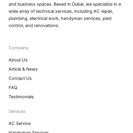
and business spaces. Based in Dubai, we specialize in a
wide array of technical services, including AC repair,
plumbing, electrical work, handyman services, pest
control, and renovations.
Company
About Us
Article & News
Contact Us
FAQ
Testimonials
Services
AC Service
Handyman Services