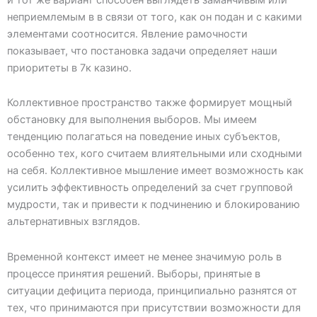
неприемлемым в в связи от того, как он подан и с какими
элементами соотносится. Явление рамочности
показывает, что постановка задачи определяет наши
приоритеты в 7к казино.
Коллективное пространство также формирует мощный
обстановку для выполнения выборов. Мы имеем
тенденцию полагаться на поведение иных субъектов,
особенно тех, кого считаем влиятельными или сходными
на себя. Коллективное мышление имеет возможность как
усилить эффективность определений за счет групповой
мудрости, так и привести к подчинению и блокированию
альтернативных взглядов.
Временной контекст имеет не менее значимую роль в
процессе принятия решений. Выборы, принятые в
ситуации дефицита периода, принципиально разнятся от
тех, что принимаются при присутствии возможности для