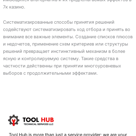
7к казино.
Систематизированные способы принятия решений
содействуют систематизировать ход отбора и принять во
внимание все важные элементы. Создание списков плюсов
и недочетов, применение схем критериев или структуры
решений превращает инстинктивный механизм в более
ясную и контролируемую систему. Такие средства в
частности действенны при принятии многоуровневых
выборов с продолжительными эффектами.
Başarıbet
Tool Hub is more than just a service provider; we are your