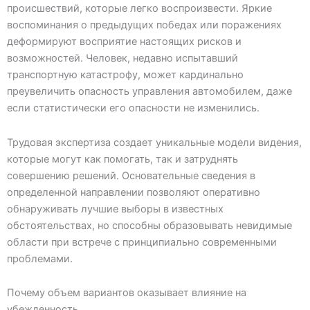
происшествий, которые легко воспроизвести. Яркие
воспоминания о предыдущих победах или поражениях
деформируют восприятие настоящих рисков и
возможностей. Человек, недавно испытавший
транспортную катастрофу, может кардинально
преувеличить опасность управления автомобилем, даже
если статистически его опасности не изменились.
Трудовая экспертиза создает уникальные модели видения,
которые могут как помогать, так и затруднять
совершению решений. Основательные сведения в
определенной направлении позволяют оперативно
обнаруживать лучшие выборы в известных
обстоятельствах, но способны образовывать невидимые
области при встрече с принципиально современными
проблемами.
Почему объем вариантов оказывает влияние на
убежденность