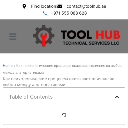
Skip
Find location!
contact@toolhub.ae
to
+971 555 088 628
content
Menu
About Us
Contact Us
qbet casino
Home
»
Как психологические процессы оказывает влияние на выбор
между альтернативами
Как психологические процессы оказывает влияние на
выбор между альтернативами
Table of Contents