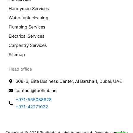
Handyman Services
Water tank cleaning
Plumbing Services
Electrical Services
Carpentry Services
Sitemap
Head office
608-6, Elite Business Center, Al Barsha 1, Dubai, UAE
contact@toolhub.ae
+971-555088628
+971-42271022
Copyright © 2025 ToolHub, All rights reserved. Page designed by