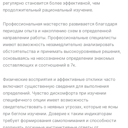
регулярно становится более эффективной, чем
продолжительный рациональный изучение.
Профессиональная мастерство развивается благодаря
периодам опыта и накоплению схем в определенной
направлении работы. Профессиональные специалисты
имеют возможность незамедлительно анализировать
обстоятельства и принимать высокоуровневые решения,
основываясь на неосознанном определении знакомых
составляющих и соотношений в 7к.
Физические восприятия и аффективные отклики часто
включают существенную сведения для выполнения
определений. Чувство дискомфорта при изучении
специфичного опции имеет возможность
свидетельствовать о неявных угрозах, которые не ясны
при беглом изучении. Доверие к таким индикаторам
требует формирования самопонимания и способности
различать логичные инстинктивные ответы от