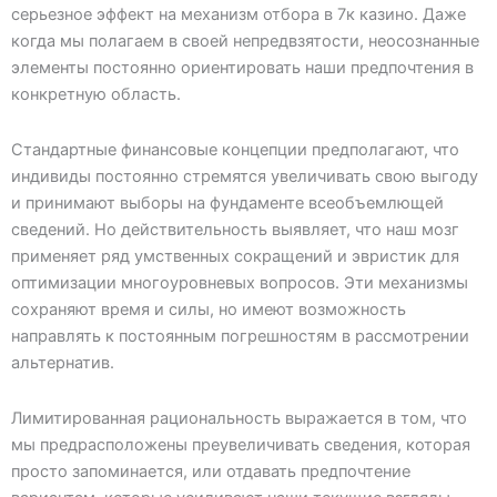
серьезное эффект на механизм отбора в 7к казино. Даже
когда мы полагаем в своей непредвзятости, неосознанные
элементы постоянно ориентировать наши предпочтения в
конкретную область.
Стандартные финансовые концепции предполагают, что
индивиды постоянно стремятся увеличивать свою выгоду
и принимают выборы на фундаменте всеобъемлющей
сведений. Но действительность выявляет, что наш мозг
применяет ряд умственных сокращений и эвристик для
оптимизации многоуровневых вопросов. Эти механизмы
сохраняют время и силы, но имеют возможность
направлять к постоянным погрешностям в рассмотрении
альтернатив.
Лимитированная рациональность выражается в том, что
мы предрасположены преувеличивать сведения, которая
просто запоминается, или отдавать предпочтение