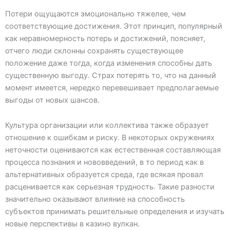
Потери ощущаются эмоционально тяжелее, чем
соответствующие достижения. Этот принцип, популярный
как неравномерность потерь и достижений, поясняет,
отчего люди склонны сохранять существующее
положение даже тогда, когда изменения способны дать
существенную выгоду. Страх потерять то, что на данный
момент имеется, нередко перевешивает предполагаемые
выгоды от новых шансов.
Культура организации или коллектива также образует
отношение к ошибкам и риску. В некоторых окружениях
неточности оцениваются как естественная составляющая
процесса познания и нововведений, в то период как в
альтернативных образуется среда, где всякая провал
расценивается как серьезная трудность. Такие разности
значительно оказывают влияние на способность
субъектов принимать решительные определения и изучать
новые перспективы в казино вулкан.