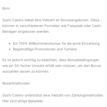
Boni
Sushi Casino bietet eine Vielzahl an Bonusangeboten. Diese
können in verschiedenen Formaten wie Freispiele oder Cash-
Beträgen angeboten werden.
Ein 100% Willkommensbonus für die erste Einzahlung
Regelmäßige Promotionen und Turniere
Es ist jedoch wichtig zu beachten, dass Bonusbedingungen
wie ein 50-facher Umsatz erfüllt sein müssen, um den Bonus
auszahlen lassen zu können.
Bezahlmethoden
Sushi Casino unterstützt eine Vielzahl von Zahlungsmethoden.
Hier sind einige Beispiele: