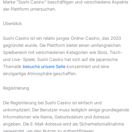
Marke "Sushi Casino" beschäftigen und verschiedene Aspekte
der Plattform untersuchen.
Überblick
Sushi Casino ist ein relativ junges Online-Casino, das 2020
gegründet wurde. Die Plattform bietet einen umfangreichen
Spielbereich mit verschiedenen Kategorien wie Slots, Tisch-
und Live- Spiele. Sushi Casino hat sich auf die japanische
Thematik
besuche unsere Seite
konzentriert und eine
einzigartige Atmosphäre geschaffen.
Registrierung
Die Registrierung bei Sushi Casino ist einfach und
unkompliziert. Der Benutzer muss lediglich einige grundlegende
Informationen wie Name, Geburtsdatum und Adresse
angeben. Die E-Mail-Adresse wird als Sicherheitsmaßnahme
verwendet, um den Nutzer zu authentifizieren.