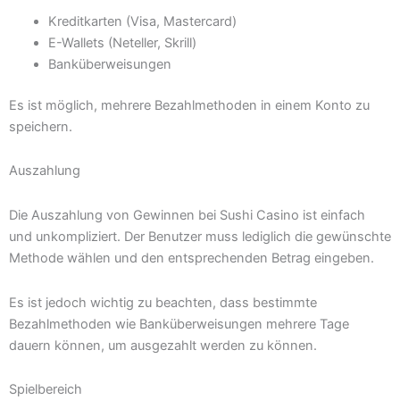
Kreditkarten (Visa, Mastercard)
E-Wallets (Neteller, Skrill)
Banküberweisungen
Es ist möglich, mehrere Bezahlmethoden in einem Konto zu
speichern.
Auszahlung
Die Auszahlung von Gewinnen bei Sushi Casino ist einfach
und unkompliziert. Der Benutzer muss lediglich die gewünschte
Methode wählen und den entsprechenden Betrag eingeben.
Es ist jedoch wichtig zu beachten, dass bestimmte
Bezahlmethoden wie Banküberweisungen mehrere Tage
dauern können, um ausgezahlt werden zu können.
Spielbereich