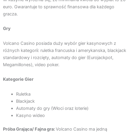
euro. Gwarantuje to sprawność finansowa dla każdego
gracza.
Gry
Volcano Casino posiada duży wybór gier kasynowych z
różnych kategorii: ruletka francuska i amerykanska, blackjack
standardowy i rozcięty, automaty do gier (Eurojackpot,
Megamillones), video poker.
Kategorie Gier
Ruletka
Blackjack
Automaty do gry (Włoci oraz loterie)
Kasyno wideo
Próba Grająca/ Fajna gra:
Volcano Casino ma jedną