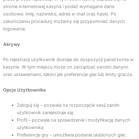
stronie internetowej kasyna i podać wymagane dane
osobowe: imię, nazwisko, adres e-mail oraz hasło. Po
zakończeniu procedury możemy się przypomnieć danych
logowania.
Akrywy
Po rejestracji użytkownik dostaje do dyspozycji panel konta w
kasynie. W tym miejscu może on zarządzać swoimi danymi
oraz ustawieniami, takimi jak preferencje gier lub limity gracza.
Opcje Użytkownika
Zaloguj się – pozwala na rozpoczęcie sesji zanim
użytkownik zarejestruje się.
Profil – pozwala na sprawdzenie i modyfikację danych
użytkownika.
Preferencje gry – umożliwia podanie ulubionych gier,