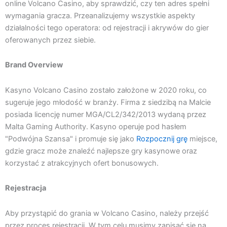
online Volcano Casino, aby sprawdzić, czy ten adres spełni
wymagania gracza. Przeanalizujemy wszystkie aspekty
działalności tego operatora: od rejestracji i akrywów do gier
oferowanych przez siebie.
Brand Overview
Kasyno Volcano Casino zostało założone w 2020 roku, co
sugeruje jego młodość w branży. Firma z siedzibą na Malcie
posiada licencję numer MGA/CL2/342/2013 wydaną przez
Malta Gaming Authority. Kasyno operuje pod hasłem
"Podwójna Szansa" i promuje się jako
Rozpocznij grę
miejsce,
gdzie gracz może znaleźć najlepsze gry kasynowe oraz
korzystać z atrakcyjnych ofert bonusowych.
Rejestracja
Aby przystąpić do grania w Volcano Casino, należy przejść
przez proces rejestracji. W tym celu musimy zapisać się na